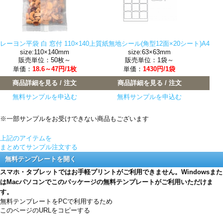
レーヨン平袋 白 窓付 110×140
上質紙無地シール(角型12面×20シート)A4
size:110×140mm
size:63×63mm
販売単位：50枚～
販売単位：1袋～
単価：
18.6～47円/1枚
単価：
1430円/1袋
商品詳細を見る / 注文
商品詳細を見る / 注文
無料サンプルを申込む
無料サンプルを申込む
※一部サンプルをお受けできない商品もございます
上記のアイテムを
まとめてサンプル注文する
無料テンプレートを開く
スマホ・タブレットではお手軽プリントがご利用できません。Windowsまた
はMacパソコンでこのパッケージの無料テンプレートがご利用いただけま
す。
無料テンプレートをPCで利用するため
このページのURLをコピーする