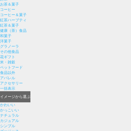
お茶＆菓子
コーヒー
コーヒー＆菓子
紅茶ハーブティ
紅茶＆菓子
健康（茶）食品
和菓子
洋菓子
グラノーラ
その他食品
花ギフト
米・雑穀
ペットフード
食品以外
アパレル
アクセサリー
一括表示
イメージ
から選ぶ
かわいい
かっこいい
ナチュラル
カジュアル
シンプル