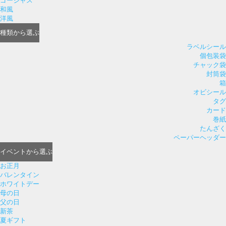
ゴージャス
和風
洋風
種類
から選ぶ
ラベルシール
個包装袋
チャック袋
封筒袋
箱
オビシール
タグ
カード
巻紙
たんざく
ペーパーヘッダー
イベント
から選ぶ
お正月
バレンタイン
ホワイトデー
母の日
父の日
新茶
夏ギフト