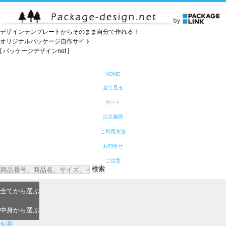
デザインテンプレートからそのまま自分で作れる！
オリジナルパッケージ自作サイト
[ パッケージデザインnet ]
HOME
全て見る
カート
注文履歴
ご利用方法
お問合せ
ご注意
検索
全て
から選ぶ
中身
から選ぶ
お茶