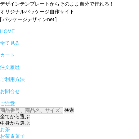
デザインテンプレートからそのまま自分で作れる！
オリジナルパッケージ自作サイト
[ パッケージデザインnet ]
HOME
全て見る
カート
注文履歴
ご利用方法
お問合せ
ご注意
検索
全て
から選ぶ
中身
から選ぶ
お茶
お茶＆菓子