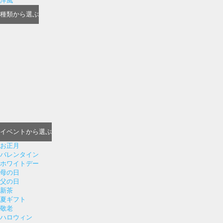
洋風
種類
から選ぶ
イベント
から選ぶ
お正月
バレンタイン
ホワイトデー
母の日
父の日
新茶
夏ギフト
敬老
ハロウィン