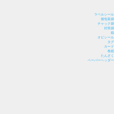
ラベルシール
個包装袋
チャック袋
封筒袋
箱
オビシール
タグ
カード
巻紙
たんざく
ペーパーヘッダー