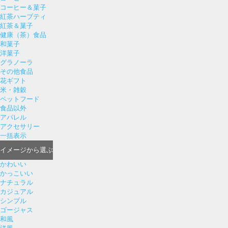
コーヒー＆菓子
紅茶ハーブティ
紅茶＆菓子
健康（茶）食品
和菓子
洋菓子
グラノーラ
その他食品
花ギフト
米・雑穀
ペットフード
食品以外
アパレル
アクセサリー
一括表示
イメージ
から選ぶ
かわいい
かっこいい
ナチュラル
カジュアル
シンプル
ゴージャス
和風