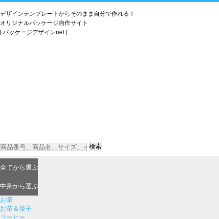
デザインテンプレートからそのまま自分で作れる！
オリジナルパッケージ自作サイト
[ パッケージデザインnet ]
検索
全て
から選ぶ
中身
から選ぶ
お茶
お茶＆菓子
コーヒー