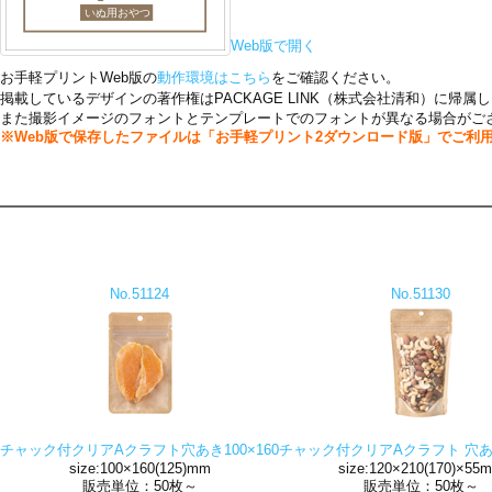
Web版で開く
お手軽プリントWeb版の
動作環境はこちら
をご確認ください。
掲載しているデザインの著作権はPACKAGE LINK（株式会社清和）に
また撮影イメージのフォントとテンプレートでのフォントが異なる場合がござ
※Web版で保存したファイルは「お手軽プリント2ダウンロード版」でご利
No.51124
No.51130
チャック付クリアAクラフト穴あき100×160
チャック付クリアAクラフト 穴あき1
size:100×160(125)mm
size:120×210(170)×55
販売単位：50枚～
販売単位：50枚～