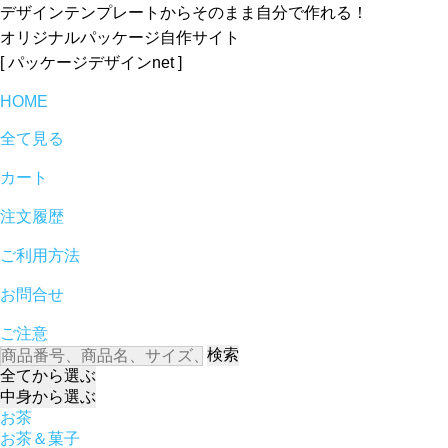
デザインテンプレートからそのまま自分で作れる！
オリジナルパッケージ自作サイト
[ パッケージデザインnet ]
HOME
全て見る
カート
注文履歴
ご利用方法
お問合せ
ご注意
検索
全て
から選ぶ
中身
から選ぶ
お茶
お茶＆菓子