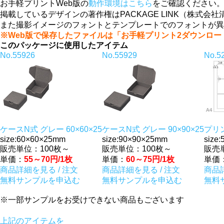
お手軽プリントWeb版の
動作環境はこちら
をご確認ください
掲載しているデザインの著作権はPACKAGE LINK（株
また撮影イメージのフォントとテンプレートでのフォントが異
※Web版で保存したファイルは「お手軽プリント2ダウンロ
このパッケージに使用したアイテム
No.55926
No.55929
No.5
ケースN式 グレー 60×60×25
ケースN式 グレー 90×90×25
プリ
size:60×60×25mm
size:90×90×25mm
size
販売単位：100枚～
販売単位：100枚～
販売
単価：
55～70円/1枚
単価：
60～75円/1枚
単価
商品詳細を見る / 注文
商品詳細を見る / 注文
商品詳
無料サンプルを申込む
無料サンプルを申込む
無料
※一部サンプルをお受けできない商品もございます
上記のアイテムを