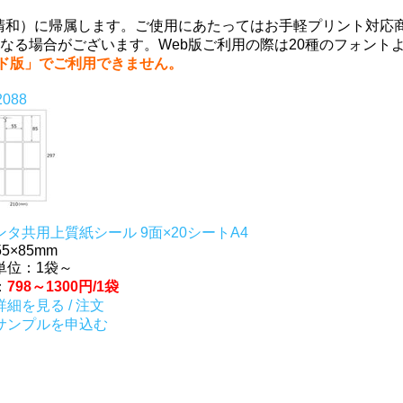
。
式会社清和）に帰属します。ご使用にあたってはお手軽プリント対
なる場合がございます。Web版ご利用の際は20種のフォント
ード版」でご利用できません。
2088
ンタ共用上質紙シール 9面×20シートA4
:55×85mm
単位：1袋～
：
798～1300円/1袋
細を見る / 注文
サンプルを申込む