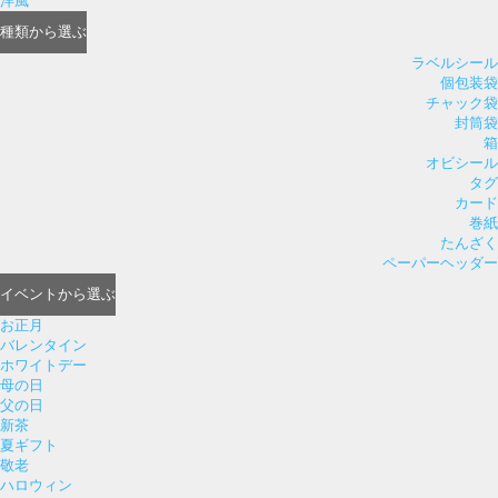
洋風
種類
から選ぶ
ラベルシール
個包装袋
チャック袋
封筒袋
箱
オビシール
タグ
カード
巻紙
たんざく
ペーパーヘッダー
イベント
から選ぶ
お正月
バレンタイン
ホワイトデー
母の日
父の日
新茶
夏ギフト
敬老
ハロウィン