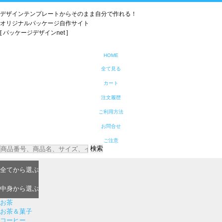
デザインテンプレートからそのまま自分で作れる！
オリジナルパッケージ自作サイト
[ パッケージデザインnet ]
HOME
全て見る
カート
注文履歴
ご利用方法
お問合せ
ご注意
検索
全て
から選ぶ
中身
から選ぶ
お茶
お茶＆菓子
コーヒー