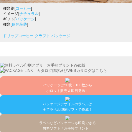
種類別[
コーヒー
]
イメージ[
ナチュラル
]
ギフト[
パッケージ
]
種類[
個包装袋
]
ドリップコーヒー クラフト パッケージ
パッケージは50枚・100枚から
小ロット販売＆即日発送！
パッケージデザインのラベルは
全てラベル印刷ソフトで作成！
ラベルなどパッケージも印刷できる
無料ソフト「お手軽プリント」