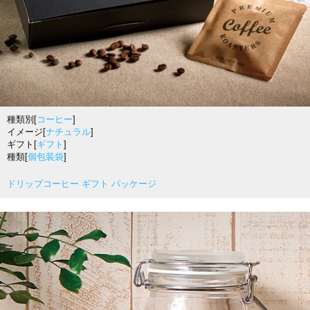
種類別[
コーヒー
]
イメージ[
ナチュラル
]
ギフト[
ギフト
]
種類[
個包装袋
]
ドリップコーヒー ギフト パッケージ