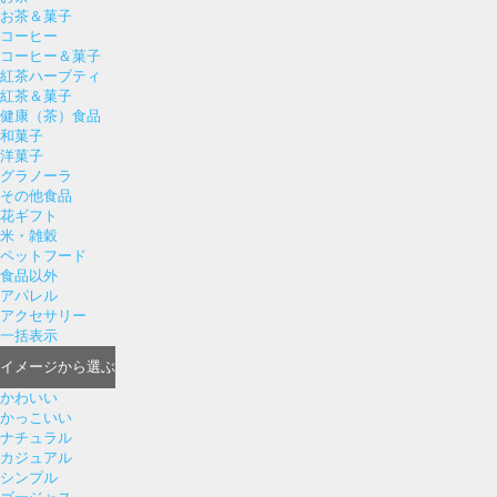
お茶＆菓子
コーヒー
コーヒー＆菓子
紅茶ハーブティ
紅茶＆菓子
健康（茶）食品
和菓子
洋菓子
グラノーラ
その他食品
花ギフト
米・雑穀
ペットフード
食品以外
アパレル
アクセサリー
一括表示
イメージ
から選ぶ
かわいい
かっこいい
ナチュラル
カジュアル
シンプル