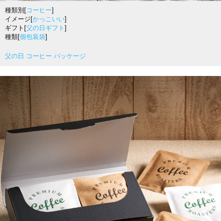
種類別[
コーヒー
]
イメージ[
かっこいい
]
ギフト[
父の日ギフト
]
種類[
個包装袋
]
父の日 コーヒー パッケージ