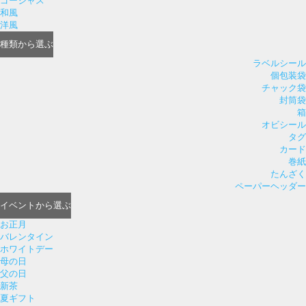
ゴージャス
和風
洋風
種類
から選ぶ
ラベルシール
個包装袋
チャック袋
封筒袋
箱
オビシール
タグ
カード
巻紙
たんざく
ペーパーヘッダー
イベント
から選ぶ
お正月
バレンタイン
ホワイトデー
母の日
父の日
新茶
夏ギフト