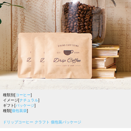
種類別[
コーヒー
]
イメージ[
ナチュラル
]
ギフト[
パッケージ
]
種類[
個包装袋
]
ドリップコーヒー クラフト 個包装パッケージ