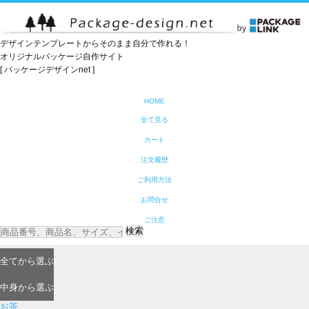
デザインテンプレートからそのまま自分で作れる！
オリジナルパッケージ自作サイト
[ パッケージデザインnet ]
HOME
全て見る
カート
注文履歴
ご利用方法
お問合せ
ご注意
検索
全て
から選ぶ
中身
から選ぶ
お茶