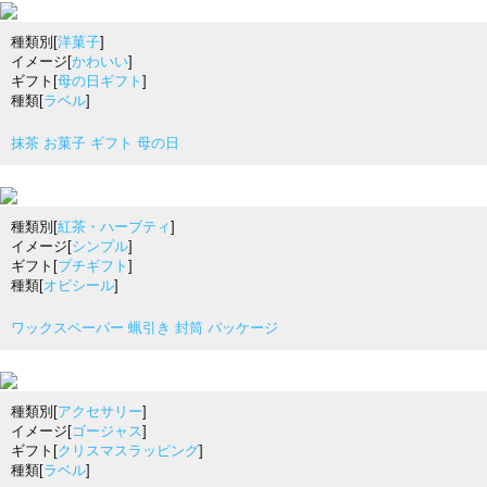
種類別[
洋菓子
]
イメージ[
かわいい
]
ギフト[
母の日ギフト
]
種類[
ラベル
]
抹茶 お菓子 ギフト 母の日
種類別[
紅茶・ハーブティ
]
イメージ[
シンプル
]
ギフト[
プチギフト
]
種類[
オビシール
]
ワックスペーパー 蝋引き 封筒 パッケージ
種類別[
アクセサリー
]
イメージ[
ゴージャス
]
ギフト[
クリスマスラッピング
]
種類[
ラベル
]