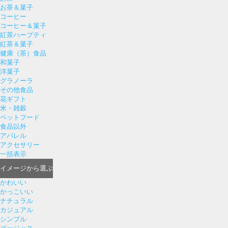
お茶＆菓子
コーヒー
コーヒー＆菓子
紅茶ハーブティ
紅茶＆菓子
健康（茶）食品
和菓子
洋菓子
グラノーラ
その他食品
花ギフト
米・雑穀
ペットフード
食品以外
アパレル
アクセサリー
一括表示
イメージ
から選ぶ
かわいい
かっこいい
ナチュラル
カジュアル
シンプル