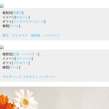
種類別[
洋菓子
]
イメージ[
かわいい
]
ギフト[
クリスマスラッピング
]
種類[
ラベル
]
菓子 クリスマス 個包装 パッケージ
種類別[
紅茶・ハーブティ
]
イメージ[
ゴージャス
]
ギフト[
プチギフト
]
種類[
ラベル
]
ウエディング プチギフト パッケージ