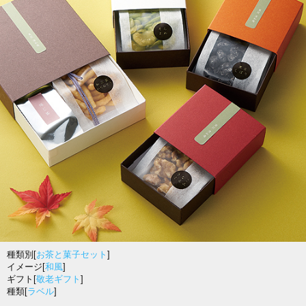
種類別[
お茶と菓子セット
]
イメージ[
和風
]
ギフト[
敬老ギフト
]
種類[
ラベル
]