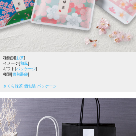
種類別[
お茶
]
イメージ[
和風
]
ギフト[
パッケージ
]
種類[
個包装袋
]
さくら緑茶 個包装 パッケージ