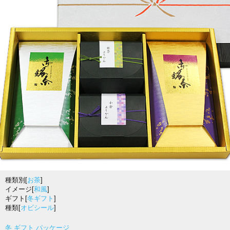
種類別[
お茶
]
イメージ[
和風
]
ギフト[
冬ギフト
]
種類[
オビシール
]
冬 ギフト パッケージ