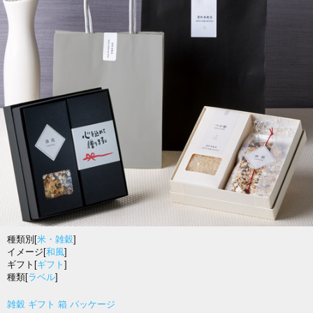
種類別[
米・雑穀
]
イメージ[
和風
]
ギフト[
ギフト
]
種類[
ラベル
]
雑穀 ギフト 箱 パッケージ