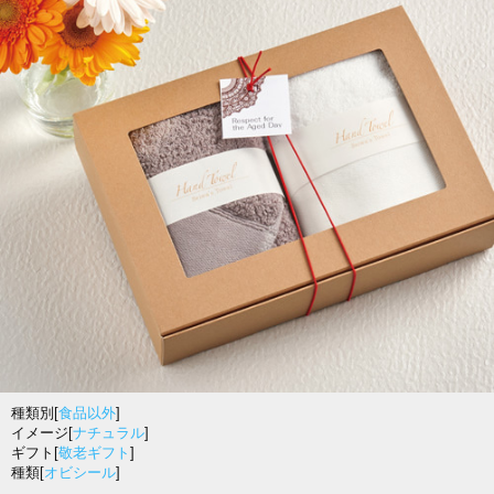
種類別[
食品以外
]
イメージ[
ナチュラル
]
ギフト[
敬老ギフト
]
種類[
オビシール
]