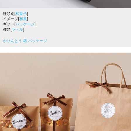
種類別[
和菓子
]
イメージ[
和風
]
ギフト[
パッケージ
]
種類[
ラベル
]
かりんとう 箱 パッケージ