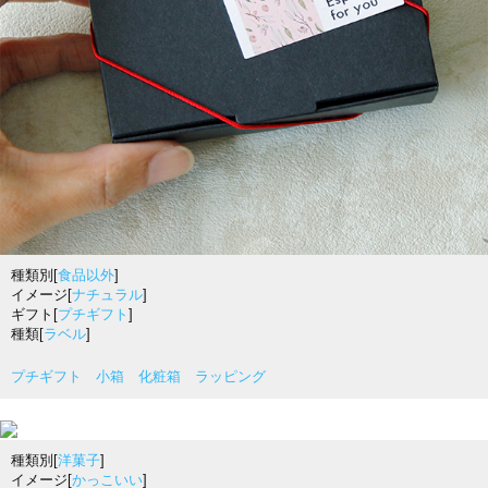
種類別[
食品以外
]
イメージ[
ナチュラル
]
ギフト[
プチギフト
]
種類[
ラベル
]
プチギフト 小箱 化粧箱 ラッピング
種類別[
洋菓子
]
イメージ[
かっこいい
]