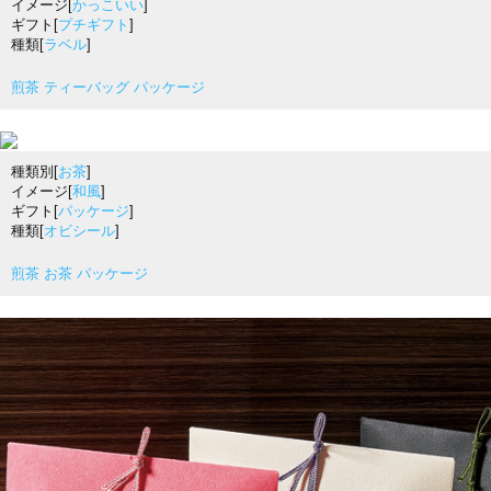
イメージ[
かっこいい
]
ギフト[
プチギフト
]
種類[
ラベル
]
煎茶 ティーバッグ パッケージ
種類別[
お茶
]
イメージ[
和風
]
ギフト[
パッケージ
]
種類[
オビシール
]
煎茶 お茶 パッケージ