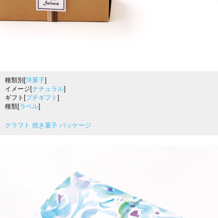
種類別[
洋菓子
]
イメージ[
ナチュラル
]
ギフト[
プチギフト
]
種類[
ラベル
]
クラフト 焼き菓子 パッケージ