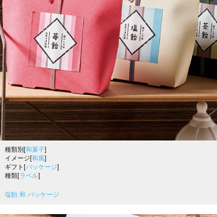
種類別[
和菓子
]
イメージ[
和風
]
ギフト[
パッケージ
]
種類[
ラベル
]
塩飴 和 パッケージ