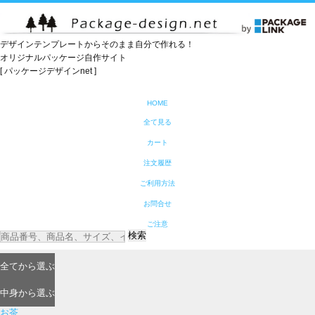
デザインテンプレートからそのまま自分で作れる！
オリジナルパッケージ自作サイト
[ パッケージデザインnet ]
HOME
全て見る
カート
注文履歴
ご利用方法
お問合せ
ご注意
検索
全て
から選ぶ
中身
から選ぶ
お茶