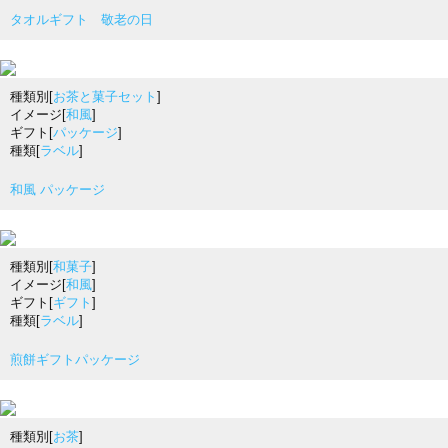
タオルギフト 敬老の日
種類別[
お茶と菓子セット
]
イメージ[
和風
]
ギフト[
パッケージ
]
種類[
ラベル
]
和風 パッケージ
種類別[
和菓子
]
イメージ[
和風
]
ギフト[
ギフト
]
種類[
ラベル
]
煎餅ギフトパッケージ
種類別[
お茶
]