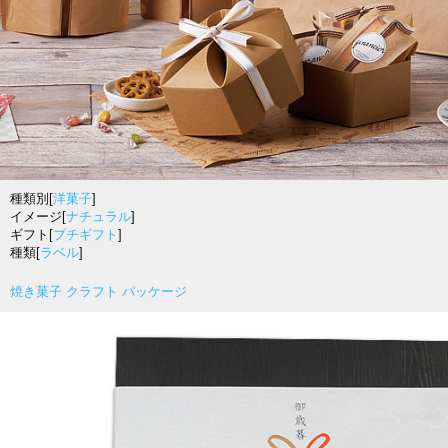
種類別[
洋菓子
]
イメージ[
ナチュラル
]
ギフト[
プチギフト
]
種類[
ラベル
]
焼き菓子 クラフト パッケージ