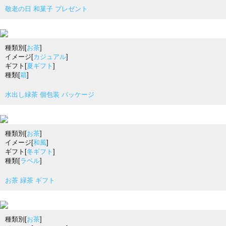
敬老の日 和菓子 プレゼント
種類別[
お茶
]
イメージ[
カジュアル
]
ギフト[
夏ギフト
]
種類[
箱
]
水出し緑茶 個包装 パッケージ
種類別[
お茶
]
イメージ[
和風
]
ギフト[
冬ギフト
]
種類[
ラベル
]
お茶 緑茶 ギフト
種類別[
お茶
]