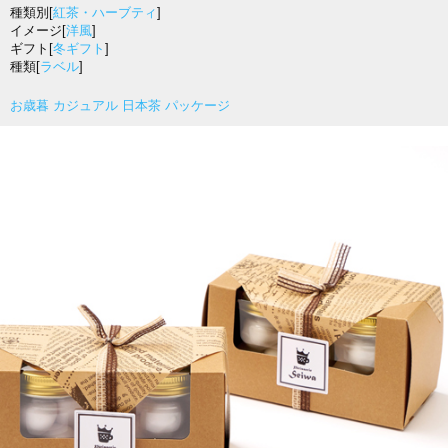
種類別[
紅茶・ハーブティ
]
イメージ[
洋風
]
ギフト[
冬ギフト
]
種類[
ラベル
]
お歳暮 カジュアル 日本茶 パッケージ