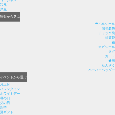
ゴージャス
和風
洋風
種類
から選ぶ
ラベルシール
個包装袋
チャック袋
封筒袋
箱
オビシール
タグ
カード
巻紙
たんざく
ペーパーヘッダー
イベント
から選ぶ
お正月
バレンタイン
ホワイトデー
母の日
父の日
新茶
夏ギフト