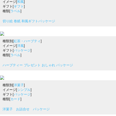
イメージ[
和風
]
ギフト[
ギフト
]
種類[
ラベル
]
切り絵 巻紙 和風ギフトパッケージ
種類別[
紅茶・ハーブティ
]
イメージ[
洋風
]
ギフト[
パッケージ
]
種類[
ラベル
]
ハーブティー プレゼント おしゃれ パッケージ
種類別[
洋菓子
]
イメージ[
シンプル
]
ギフト[
パッケージ
]
種類[
カード
]
洋菓子 お詰合せ パッケージ