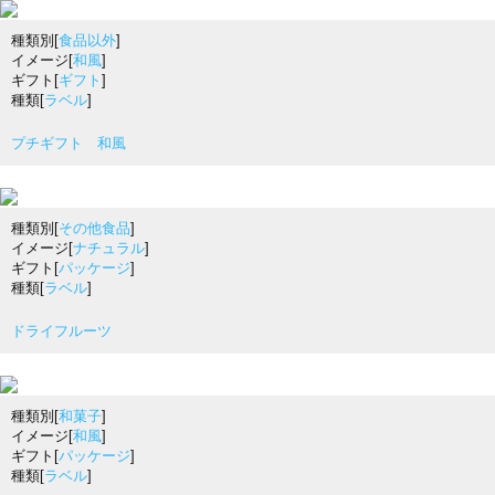
種類別[
食品以外
]
イメージ[
和風
]
ギフト[
ギフト
]
種類[
ラベル
]
プチギフト 和風
種類別[
その他食品
]
イメージ[
ナチュラル
]
ギフト[
パッケージ
]
種類[
ラベル
]
ドライフルーツ
種類別[
和菓子
]
イメージ[
和風
]
ギフト[
パッケージ
]
種類[
ラベル
]