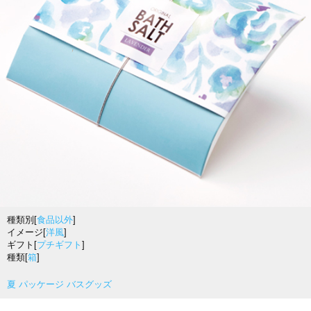
種類別[
食品以外
]
イメージ[
洋風
]
ギフト[
プチギフト
]
種類[
箱
]
夏 パッケージ バスグッズ